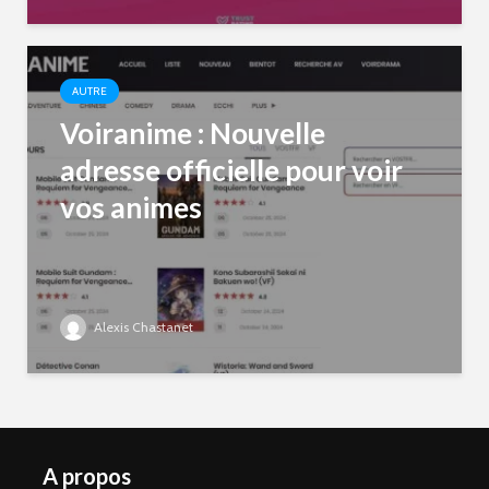
AUTRE
Voiranime : Nouvelle
adresse officielle pour voir
vos animes
Alexis Chastanet
A propos