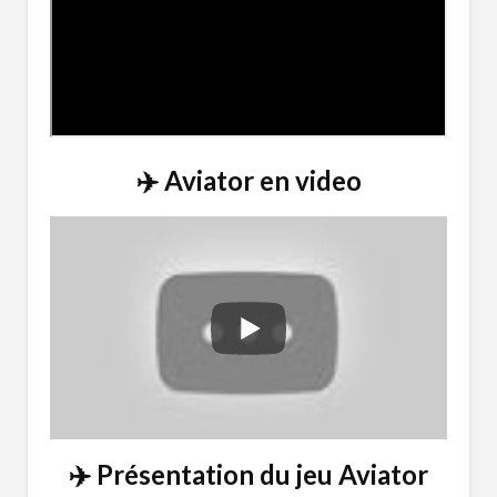
✈️ Aviator en video
✈️ Présentation du jeu Aviator