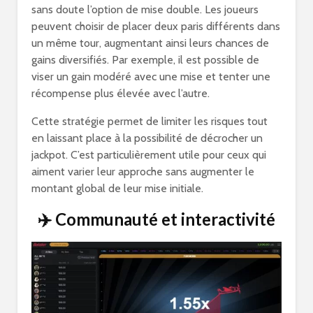
sans doute l’option de mise double. Les joueurs
peuvent choisir de placer deux paris différents dans
un même tour, augmentant ainsi leurs chances de
gains diversifiés. Par exemple, il est possible de
viser un gain modéré avec une mise et tenter une
récompense plus élevée avec l’autre.
Cette stratégie permet de limiter les risques tout
en laissant place à la possibilité de décrocher un
jackpot. C’est particulièrement utile pour ceux qui
aiment varier leur approche sans augmenter le
montant global de leur mise initiale.
✈️ Communauté et interactivité