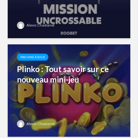
Alexis Chastanet
MACHINE À SOUS
Plinko : Tout savoir sur ce
nouveau mini-jeu
Alexis Chastanet