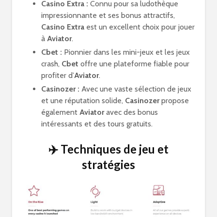
Casino Extra :
Connu pour sa ludothèque
impressionnante et ses bonus attractifs,
Casino Extra
est un excellent choix pour jouer
à
Aviator
.
Cbet :
Pionnier dans les mini-jeux et les jeux
crash,
Cbet
offre une plateforme fiable pour
profiter d’
Aviator
.
Casinozer :
Avec une vaste sélection de jeux
et une réputation solide,
Casinozer
propose
également
Aviator
avec des bonus
intéressants et des tours gratuits.
✈️ Techniques de jeu et
stratégies