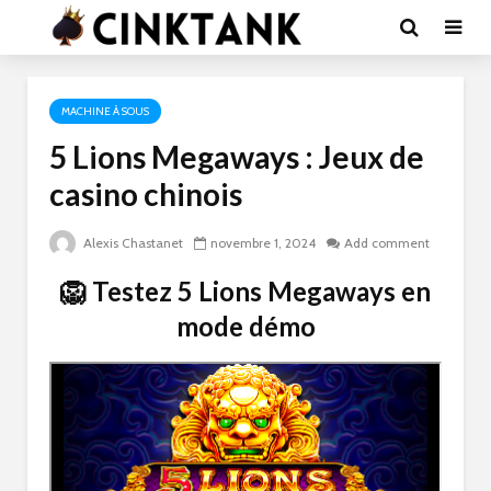
MACHINE À SOUS
5 Lions Megaways : Jeux de
casino chinois
Alexis Chastanet
novembre 1, 2024
Add comment
🦁 Testez 5 Lions Megaways en
mode démo