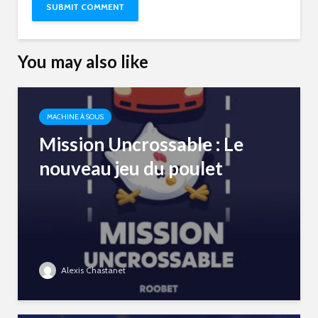
You may also like
MACHINE À SOUS
Mission Uncrossable : Le
nouveau jeu du poulet
Alexis Chastanet