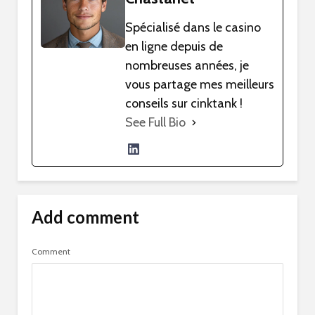
Spécialisé dans le casino
en ligne depuis de
nombreuses années, je
vous partage mes meilleurs
conseils sur cinktank !
See Full Bio
Add comment
Comment