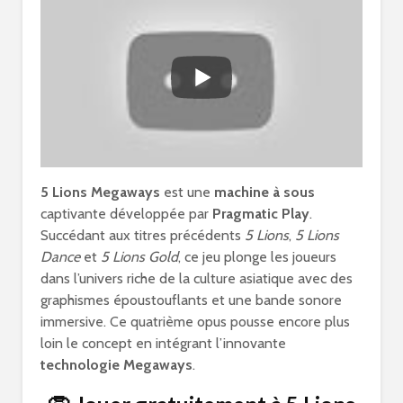
5 Lions Megaways
est une
machine à sous
captivante développée par
Pragmatic Play
.
Succédant aux titres précédents
5 Lions
,
5 Lions
Dance
et
5 Lions Gold
, ce jeu plonge les joueurs
dans l’univers riche de la culture asiatique avec des
graphismes époustouflants et une bande sonore
immersive. Ce quatrième opus pousse encore plus
loin le concept en intégrant l’innovante
technologie Megaways
.