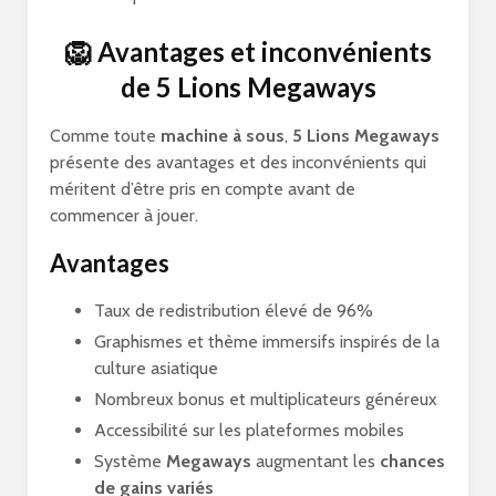
🦁 Avantages et inconvénients
de 5 Lions Megaways
Comme toute
machine à sous
,
5 Lions Megaways
présente des avantages et des inconvénients qui
méritent d’être pris en compte avant de
commencer à jouer.
Avantages
Taux de redistribution élevé de 96%
Graphismes et thème immersifs inspirés de la
culture asiatique
Nombreux bonus et multiplicateurs généreux
Accessibilité sur les plateformes mobiles
Système
Megaways
augmentant les
chances
de gains variés