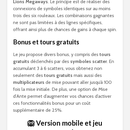
Lions Megaways
. Le principe est de réaliser des
connexions de symboles identiques sur au moins
trois des six rouleaux. Les combinaisons gagnantes
ne sont pas limitées à des lignes spécifiques,
offrant ainsi plus de chances de gains à chaque spin.
Bonus et tours gratuits
Le jeu propose divers bonus, y compris des
tours
gratuits
déclenchés par des
symboles scatter
. En
accumulant 3 à 6 scatters, vous obtenez non
seulement des
tours gratuits
mais aussi des
multiplicateurs
de mise pouvant aller jusqu’à 100
fois la mise initiale. De plus, une option de Mise
d’Ante permet d’augmenter vos chances d’activer
ces fonctionnalités bonus pour un coût
supplémentaire de 25%.
🦁 Version mobile et jeu