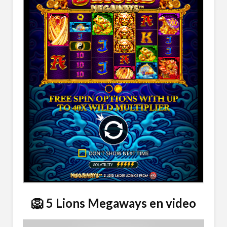
🦁 5 Lions Megaways en video